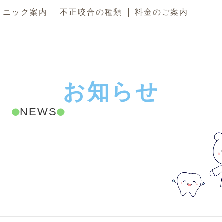
リニック案内
不正咬合の種類
料金のご案内
お
知
ら
せ
NEWS