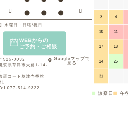
3
4
日】水曜日・日曜/祝日
10
11
WEBからの
ご予約・ご相談
17
18
Googleマップで
〒525-0032
24
25
見る
滋賀県草津市大路1-14-
1
伽羅コート草津壱番館
31
B1
Tel:077-514-9322
診察日
午