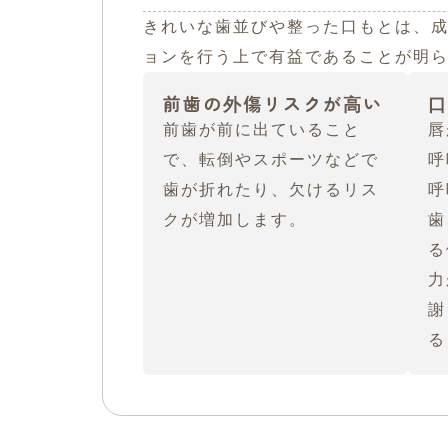
きれいな歯並びや整った口もとは、
ョンを行う上で有益であることが明
前歯の外傷リスクが高い
口
前歯が前に出ていること
唇
で、転倒やスポーツなどで
呼
歯が折れたり、欠けるリス
呼
クが増加します。
歯
る
力
謝
る