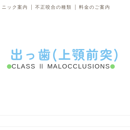
リニック案内
不正咬合の種類
料金のご案内
出
っ
歯
(
上
顎
前
突
)
CLASS Ⅱ MALOCCLUSIONS