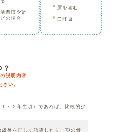
いる
唇を噛む
生活習慣や癖
などの場合
口呼吸
の？
記の説明内容
ださい。
校１～２年生頃）であれば、比較的少
の成長を正しく誘導したり、顎の骨