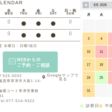
ALENDAR
水
木
金
土
日・祝
WED
THU
FRI
SAT
SUN
月
火
3
4
日】水曜日・日曜/祝日
10
11
WEBからの
ご予約・ご相談
17
18
Googleマップで
〒525-0032
24
25
見る
滋賀県草津市大路1-14-
1
伽羅コート草津壱番館
31
B1
Tel:077-514-9322
診察日
午