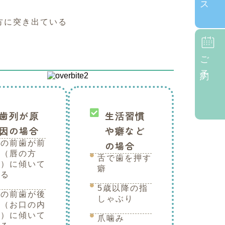
方に突き出ている
ご予約
歯列が原
生活習慣
因の場合
や癖など
上の前歯が前
の場合
方（唇の方
舌で歯を押す
向）に傾いて
癖
いる
5歳以降の指
下の前歯が後
しゃぶり
方（お口の内
側）に傾いて
爪噛み