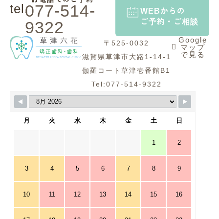
tel.
077-514-
WEBからの
ご予約・ご相談
9322
Google
〒525-0032
マップ
で見る
滋賀県草津市大路1-14-1
伽羅コート草津壱番館B1
Tel:077-514-9322
月
火
水
木
金
土
日
1
2
3
4
5
6
7
8
9
10
11
12
13
14
15
16