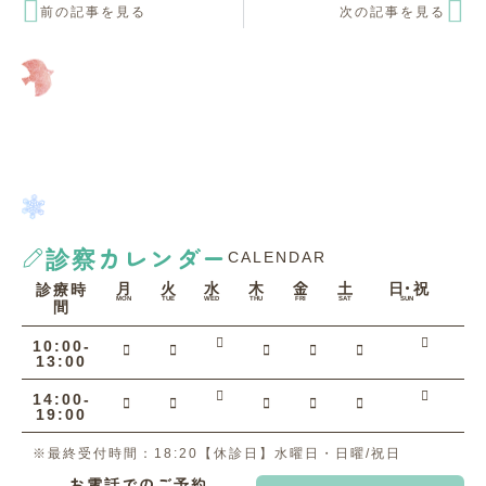
前の記事を見る
次の記事を見る
診察カレンダー
CALENDAR
月
火
水
木
金
土
日・祝
診療時
間
MON
TUE
WED
THU
FRI
SAT
SUN
10:00-
13:00
14:00-
19:00
※最終受付時間：18:20【休診日】水曜日・日曜/祝日
お電話でのご予約