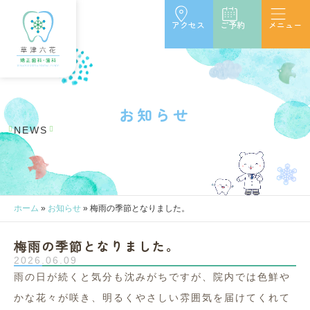
アクセス
ご予約
メニュー
お
知
ら
せ
NEWS
ホーム
»
お知らせ
»
梅雨の季節となりました。
梅雨の季節となりました。
2026.06.09
雨の日が続くと気分も沈みがちですが、
院内では色鮮や
かな花々が咲き、
明るくやさしい雰囲気を届けてくれて