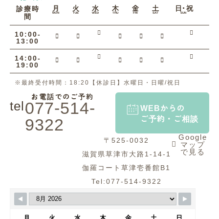
月
火
水
木
金
土
日・祝
診療時
間
MON
TUE
WED
THU
FRI
SAT
SUN
10:00-
13:00
14:00-
19:00
※最終受付時間：18:20【休診日】水曜日・日曜/祝日
お電話でのご予約
tel.
077-514-
WEBからの
ご予約・ご相談
9322
Google
〒525-0032
マップ
で見る
滋賀県草津市大路1-14-1
伽羅コート草津壱番館B1
Tel:077-514-9322
月
火
水
木
金
土
日