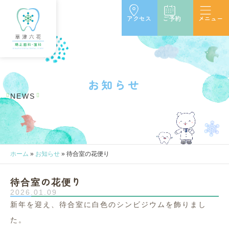
アクセス
ご予約
メニュー
お
知
ら
せ
NEWS
ホーム
»
お知らせ
»
待合室の花便り
待合室の花便り
2026.01.09
新年を迎え、待合室に白色のシンビジウムを飾りまし
た。