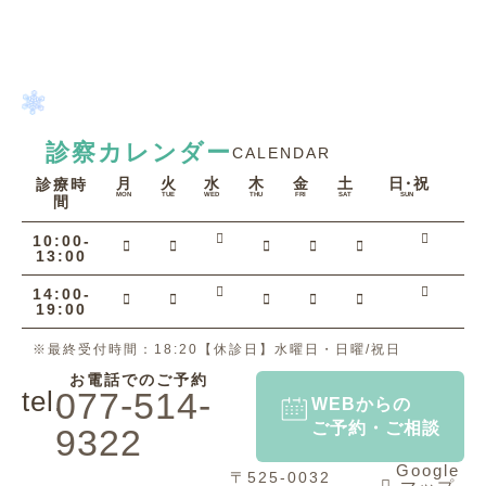
診察カレンダー
CALENDAR
月
火
水
木
金
土
日・祝
診療時
MON
TUE
WED
THU
FRI
SAT
SUN
間
10:00-
13:00
14:00-
19:00
※最終受付時間：18:20【休診日】水曜日・日曜/祝日
お電話でのご予約
tel.
077-514-
WEBからの
ご予約・ご相談
9322
Google
〒525-0032